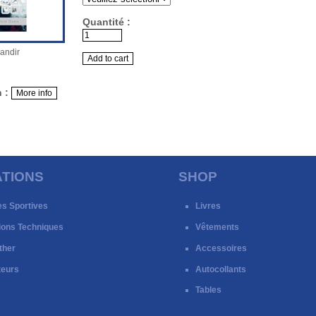
Quantité :
randir
n :
TIONS
SHOP
es Sportives
Livres
ions Techniques
Vêtements
ther
Accessoires
teurs
Autocollants
Tables