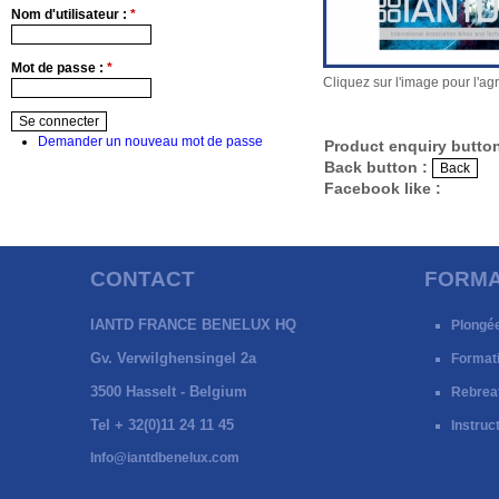
Nom d'utilisateur :
*
Mot de passe :
*
Cliquez sur l'image pour l'ag
Demander un nouveau mot de passe
Product enquiry butto
Back button :
Facebook like :
CONTACT
FORMA
IANTD FRANCE BENELUX HQ
Plongé
Gv. Verwilghensingel 2a
Format
3500 Hasselt - Belgium
Rebrea
Tel + 32(0)11 24 11 45
Instruc
Info@iantdbenelux.com