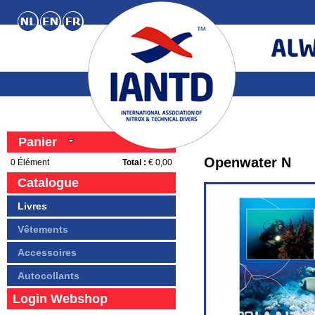
Panier
Openwater N
0
Élément
Total :
€ 0,00
Catalogue
Livres
Vêtements
Accessoires
Autocollants
Login Webshop