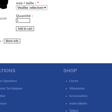
size / taille :
*
Quantité :
randir
n :
TIONS
SHOP
es Sportives
Livres
ions Techniques
Vêtements
ther
Accessoires
teurs
Autocollants
Tables