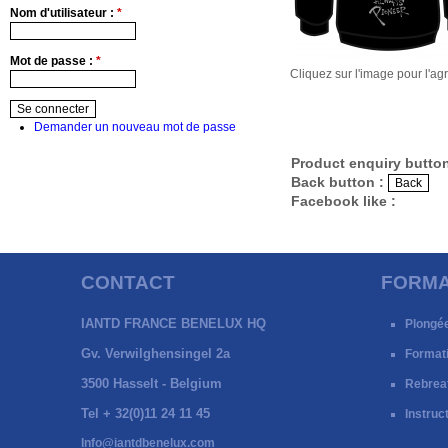
Nom d'utilisateur :
*
Mot de passe :
*
Cliquez sur l'image pour l'ag
Demander un nouveau mot de passe
Product enquiry butto
Back button :
Facebook like :
CONTACT
FORMA
IANTD FRANCE BENELUX HQ
Plongé
Gv. Verwilghensingel 2a
Format
3500 Hasselt - Belgium
Rebrea
Tel + 32(0)11 24 11 45
Instruc
Info@iantdbenelux.com