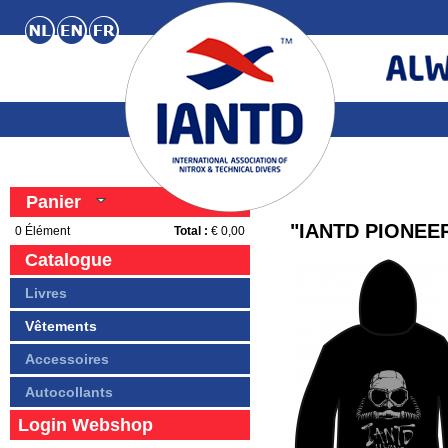
Panier
"IANTD PIONEER
0
Élément
Total :
€ 0,00
Catalogue
Livres
Vêtements
Accessoires
Autocollants
Login Webshop