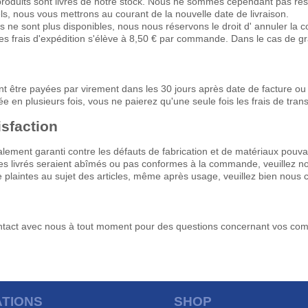
oduits sont livrés de notre stock. Nous ne sommes cependant pas respo
s, nous vous mettrons au courant de la nouvelle date de livraison.
s ne sont plus disponibles, nous nous réservons le droit d' annuler l
les frais d'expédition s'élève à 8,50 € par commande. Dans le cas de gra
t être payées par virement dans les 30 jours après date de facture o
en plusieurs fois, vous ne paierez qu'une seule fois les frais de trans
isfaction
talement garanti contre les défauts de fabrication et de matériaux pouv
les livrés seraient abîmés ou pas conformes à la commande, veuillez n
 plaintes au sujet des articles, même après usage, veuillez bien nous c
act avec nous à tout moment pour des questions concernant vos command
TIONS
SHOP