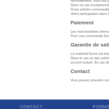
Normalement, tous nos pr
Dans ce cas exceptionnel
Si les articles commandé
Votre participation dans 
Paiement
Les marchandises devron
Pour une commande livrée 
Garantie de sat
Le matériel fourni est to
Dans le cas où des artic
accord mutuel. En cas de
Contact
Vous pouvez prendre cont
CONTACT
FORMA