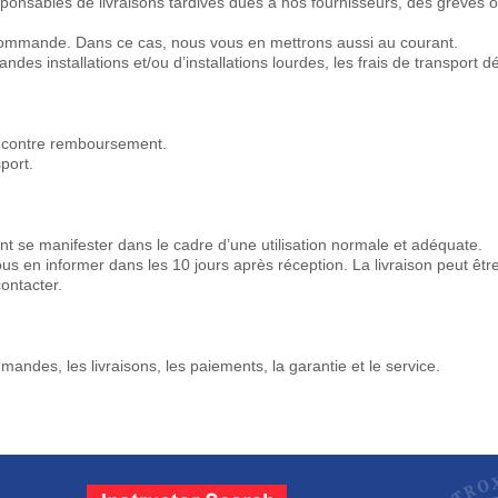
nsables de livraisons tardives dues à nos fournisseurs, des grèves o
a commande. Dans ce cas, nous vous en mettrons aussi au courant.
ndes installations et/ou d’installations lourdes, les frais de transport
u contre remboursement.
port.
ant se manifester dans le cadre d’une utilisation normale et adéquate.
ous en informer dans les 10 jours après réception. La livraison peut ê
ontacter.
es, les livraisons, les paiements, la garantie et le service.